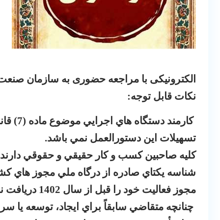
الکترونیکی با مراجعه حضوری به سازمان صنعت
نکات قابل توجه:
ﻛﺎﺭﻣﻨﺪ 
ﺗﺴﻬﻴﻼﺕ ﺍﻳﻦ ﺩﺳﺘﻮﺭﺍﻟﻌﻤﻞ ﻧﻤﻲ ﺑﺎﺷﺪ.
ﻛﻠﻴﻪ ﺻﺎﺣﺒﻴﻦ ﻛﺴﺐ ﻭ ﻛﺎﺭ ﺣﻘﻴﻘﻲ ﻭ ﺣﻘﻮﻗﻲ ﺩﺍﺭﻧﺪﻩ 
ﺷﻨﺎﺳﻪ ﻳﻜﺘﺎﻱ ﺻﺎﺩﺭﻩ ﺍﺯ ﺩﺭﮔﺎﻩ ﻣﻠﻲ ﻣﺠﻮﺯ ﻫﺎﻱ ﻛﺸ
ﻣﺠﻮﺯ ﻓﻌﺎﻟﻴﺖ ﺧﻮﺩ ﺭﺍ ﻗﺒﻞ ﺍﺯ ﺳﺎﻝ 1402 ﺩﺭﻳﺎﻓﺖ ﻧﻤﻮﺩﻩ ﺍﻧﺪ.
ﭼﻨﺎﻧﭽﻪ ﻣﺘﻘﺎﺿﻲ ﺳﺎﺑﻘﺎً ﺑﺮﺍﻱ ﺍﻳﺠﺎﺩ، ﺗﻮﺳﻌﻪ ﻳﺎ ﺳﺮ