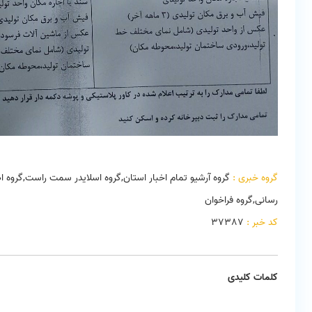
گروه خبری :
گروه آرشیو تمام اخبار استان,گروه اسلایدر سمت راست,گروه ا
رسانی,گروه فراخوان
کد خبر :
37387
کلمات کلیدی