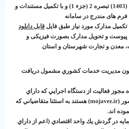
(1403) تبصره 2 (جزء 1) و با تکمیل مستندات و
فرم های مندرج در سامانه
تکمیل مدارک مورد نیاز طبق فایل
قابل دانلود
پیوست و تحویل مدارک بصورت فیزیکی و
، معدن و تجارت شهرستان و استان
ﺩﺳﺘﮕﺎﻩ ﻫﺎﻱ ﺍﺟﺮﺍﻳﻲ ﻣﻮﺿﻮﻉ ﻣﺎﺩﻩ (7) ﻗﺎﻧﻮﻥ ﻣﺪﻳﺮﻳﺖ ﺧﺪﻣﺎﺕ ﻛﺸﻮﺭﻱ ﻣﺸﻤﻮﻝ ﺩﺭﻳﺎﻓﺖ
ﻣﺠﻮﺯ ﻓﻌﺎﻟﻴﺖ ﺍﺯ ﺩﺳﺘﮕﺎﻩ ﺍﺟﺮﺍﻳﻲ ﻛﻪ ﺩﺍﺭﺍﻱ
ﻮﺭ (
mojavez.ir
) ﻫﺴﺘﻨﺪ ﺑﻪ ﺍﺳﺘﺜﻨﺎ ﻣﺘﻘﺎﺿﻴﺎﻧﻲ ﻛﻪ
ﻣﺎﻳﻪ ﺩﺭ ﮔﺮﺩﺵ ﻳﻚ ﻭﺍﺣﺪ ﺍﻗﺘﺼﺎﺩﻱ (ﺍﻋﻢ ﺍﺯ ﺩﺍﺭﺍﻱ