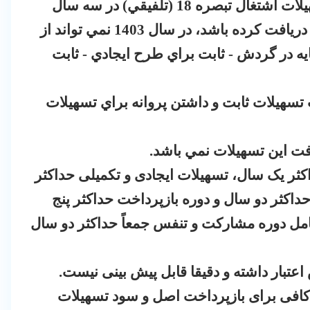
ﺟﻮﺍﺯ ﺗﺄﺳﻴﺲ، ﺗﻮﺳﻌﻪ ﻭ ﭘﺮﻭﺍﻧﻪ ﺑﻬﺮﻩ ﺑﺮﺩﺍﺭﻱ) ﺗﺴﻬﻴﻼﺕ ﺍﺷﺘﻐﺎﻝ ﺗﺒﺼﺮﻩ 18 (ﺗﻠﻔﻴﻘﻲ) ﺩﺭ ﺳﻪ ﺳﺎﻝ
ﮔﺬﺷﺘﻪ (1400 - 1402) (ﺍﻋﻢ ﺍﺯ ﺛﺎﺑﺖ ﻭ ﺩﺭ ﮔﺮﺩﺵ) ﺩﺭﻳﺎﻓﺖ ﻛﺮﺩﻩ ﺑﺎﺷﺪ، ﺩﺭ ﺳﺎﻝ 1403 ﻧﻤﻲ ﺗﻮﺍﻧﺪ ﺍﺯ
ﻪ ﺩﺭ ﮔﺮﺩﺵ - ﺛﺎﺑﺖ ﺑﺮﺍﻱ ﻃﺮﺡ ﺍﻳﺠﺎﺩﻱ - ﺛﺎﺑﺖ
 ﺗﺴﻬﻴﻼﺕ ﺛﺎﺑﺖ ﻭ ﺩﺍﺷﺘﻦ ﭘﺮﻭﺍﻧﻪ ﺑﺮﺍﻱ ﺗﺴﻬﻴﻼﺕ
ﻳﺎﻓﺖ ﺍﻳﻦ ﺗﺴﻬﻴﻼﺕ ﻧﻤﻲ ﺑﺎﺷﺪ.
ثر یک سال، تسهیلات ایجادی و تکمیلی حداکثر
کثر دو سال و دوره بازپرداخت حداکثر پنج
مل دوره مشارکت و تنفس جمعاً حداکثر دو سال
تبار داشته و دقیقا قابل پیش بینی نیست.
کافی برای بازپرداخت اصل و سود تسهیلات