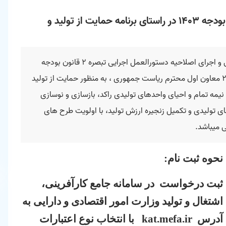
فراخوان ثبت نام متقاضیان تسهیلات تبصره 2 قانون بودجه 1403 در راستای برنامه حمایت از تولید و
در راستای برنامه حمایت از تولید، اشتغال پایدار و رشد تولید ملی و اجرای اصلاحیه دستورالعمل اجرایی تبصره 2 قانون بودجه
سال 1403 کل کشور ابلاغی به شماره 201792 مورخ 22/12/1403 معاون اول محترم ریاست جمهوری ، به منظور حمایت از تولید
یمه تمام و احیای واحدهای تولیدی راکد، بازسازی و نوسازی
ی تولیدی و تکمیل زنجیره ارزش تولید، با اولویت طرح های
ی میباشد.
نحوه ثبت نام:
ثبت درخواست در سامانه جامع کارآفرینی،
اشتغال و تولید وزارت امور اقتصادی و دارایی به
آدرس
kat.mefa.ir
با انتخاب نوع اعتبارات