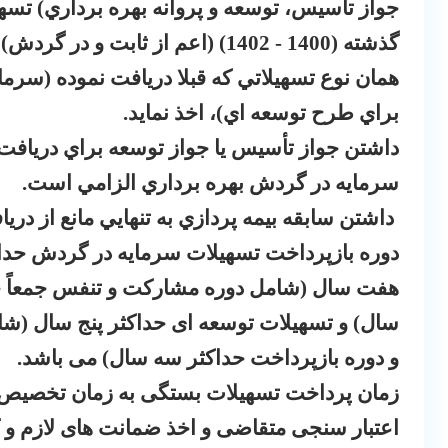
ﻫﻤﺎﻥ ﻧﻮﻉ ﺗﺴﻬﻴﻼﺗﻲ ﻛﻪ ﻗﺒﻼ ﺩﺭﻳﺎﻓﺖ ﻧﻤﻮﺩﻩ (ﺳﺮﻣﺎﻳ
ﺑﺮﺍﻱ ﻃﺮﺡ ﺗﻮﺳﻌﻪ ﺍﻱ)، ﺍﺧﺬ ﻧﻤﺎﻳﺪ.
ﺩﺍﺷﺘﻦ ﺟﻮﺍﺯ ﺗﺄﺳﻴﺲ ﻳﺎ ﺟﻮﺍﺯ ﺗﻮﺳﻌﻪ ﺑﺮﺍﻱ ﺩﺭﻳﺎﻓﺖ
ﺳﺮﻣﺎﻳﻪ ﺩﺭ ﮔﺮﺩﺵ ﺑﻬﺮﻩ ﺑﺮﺩﺍﺭﻱ ﺍﻟﺰﺍﻣﻲ ﺍﺳﺖ.
ﺩﺍﺷﺘﻦ ﺳﺎﺑﻘﻪ ﺑﻴﻤﻪ ﭘﺮﺩﺍﺯﻱ ﺑﻪ ﺗﻨﻬﺎﻳﻲ ﻣﺎﻧﻊ ﺍﺯ ﺩﺭ
دوره بازپرداخت تسهیلات سرمایه در گردش حداک
هفت سال (شامل دوره مشارکت و تنفس جمعاً حدا
سال) و تسهیلات توسعه ای حداکثر پنج سال (شا
و دوره بازپرداخت حداکثر سه سال) می باشد
.
زمان پرداخت تسهیلات بستگی به زمان تخصیص اع
اعتبار سنجی متقاضی و اخذ ضمانت های لازم و 