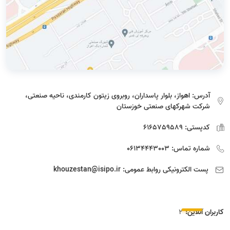
آدرس:
اهواز، بلوار پاسداران، روبروی زیتون کارمندی، ناحیه صنعتی،
شرکت شهرکهای صنعتی خوزستان
کدپستی:
6165759589
شماره تماس:
06134443003
پست الکترونیکی روابط عمومی:
khouzestan@isipo.ir
کاربران آنلاین:
2